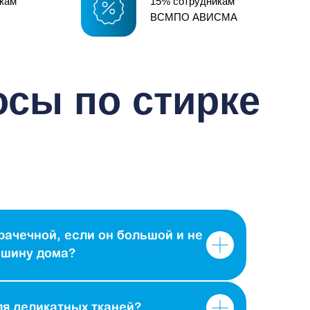
икам
15% сотрудникам
ВСМПО АВИСМА
рачечной, если он большой и не
ашину дома?
ля деликатных тканей?