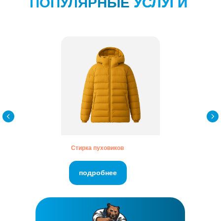
Дарим вторую жизнь вашим
вещам в
Нижнем Тагиле❤️
Стирка пуховиков
г. Нижний Тагил
+7 800 222 49 79
подробнее
г. Нижний Тагил, ул. Газетная, д.97а
Посмотреть на карте →
Мы в соц. сетях