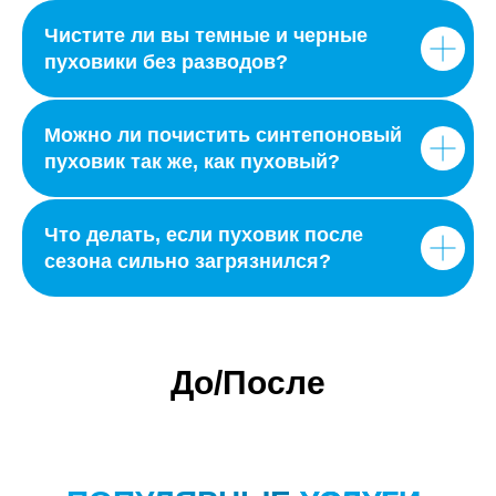
Чистите ли вы темные и черные
пуховики без разводов?
Можно ли почистить синтепоновый
пуховик так же, как пуховый?
Что делать, если пуховик после
сезона сильно загрязнился?
До/После