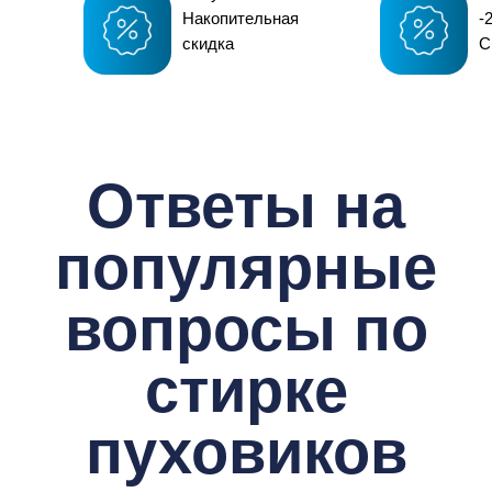
Накопительная
-
скидка
С