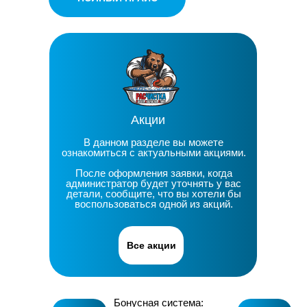
Ответы на
популярные
вопросы по
Акции
стирке
В данном разделе вы можете
пуховиков
ознакомиться с актуальными акциями.
После оформления заявки, когда
администратор будет уточнять у вас
детали, сообщите, что вы хотели бы
воспользоваться одной из акций.
Все акции
Бонусная система: