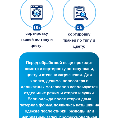
Дарим вторую жизнь вашим
вещам в
Нижнем Тагиле❤️
сортировку
сортировку
тканей по типу и
тканей по типу и
цвету;
цвету;
г. Нижний Тагил
+7 800 222 49 79
Перед обработкой вещи проходят
г. Нижний Тагил, ул. Газетная, д.97а
осмотр и сортировку по типу ткани,
Посмотреть на карте →
цвету и степени загрязнения. Для
хлопка, денима, полиэстера и
Мы в соц. сетях
деликатных материалов используются
отдельные режимы стирки и сушки.
Если одежда после стирки дома
потеряла форму, появились катышки на
Информация
Вопросы и
Наши адреса:
для клиента:
предложения
одежде после стирки, разводы или
г. Нижний Тагил, ул.
Способы
nt@rchistka.com
Газетная, д.97а
неприятный запах, профессиональная