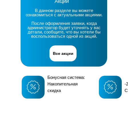
Акции
В данном разделе вы можете
ознакомиться с актуальными акциями.
После оформления заявки, когда
администратор будет уточнять у вас
детали, сообщите, что вы хотели бы
воспользоваться одной из акций.
Все акции
Бонусная система:
Накопительная
-
скидка
С