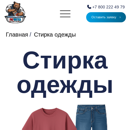
+7 800 222 49 79
Оставить заявку ⠀›
Главная
/
Стирка одежды
Стирка
одежды