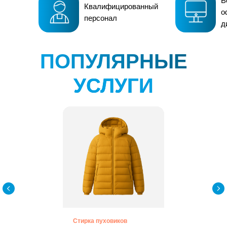
В
Квалифицированный
о
персонал
д
ПОПУЛЯРНЫЕ
УСЛУГИ
Стирка пуховиков